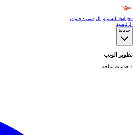
ehabgm
التسويق الرقمي • حلوان
الرئيسية
خدماتنا
تطوير الويب
7
خدمات متاحة