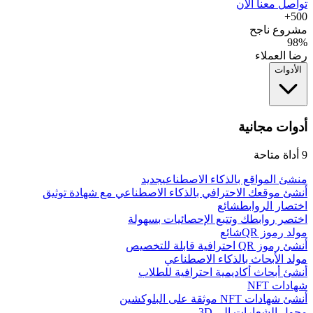
تواصل معنا الآن
500+
مشروع ناجح
98%
رضا العملاء
الأدوات
أدوات مجانية
9
أداة متاحة
منشئ المواقع بالذكاء الاصطناعي
جديد
أنشئ موقعك الاحترافي بالذكاء الاصطناعي مع شهادة توثيق
اختصار الروابط
شائع
اختصر روابطك وتتبع الإحصائيات بسهولة
مولد رموز QR
شائع
أنشئ رموز QR احترافية قابلة للتخصيص
مولد الأبحاث بالذكاء الاصطناعي
أنشئ أبحاث أكاديمية احترافية للطلاب
شهادات NFT
أنشئ شهادات NFT موثقة على البلوكشين
محول الشعارات إلى 3D