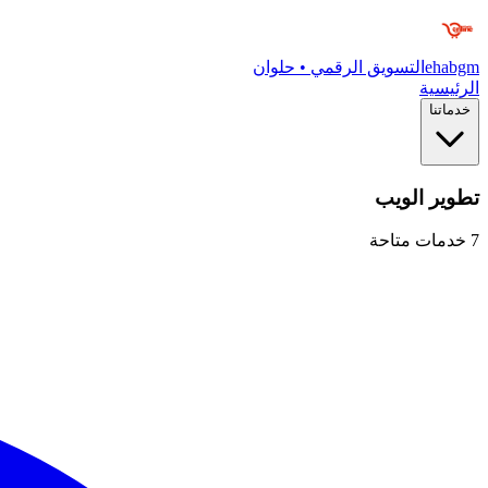
ehabgm
التسويق الرقمي • حلوان
الرئيسية
خدماتنا
تطوير الويب
7
خدمات متاحة