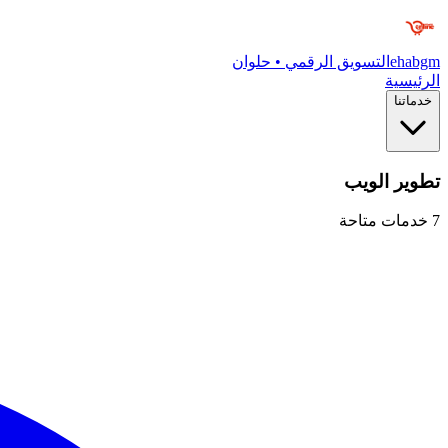
ehabgm
التسويق الرقمي • حلوان
الرئيسية
خدماتنا
تطوير الويب
7
خدمات متاحة