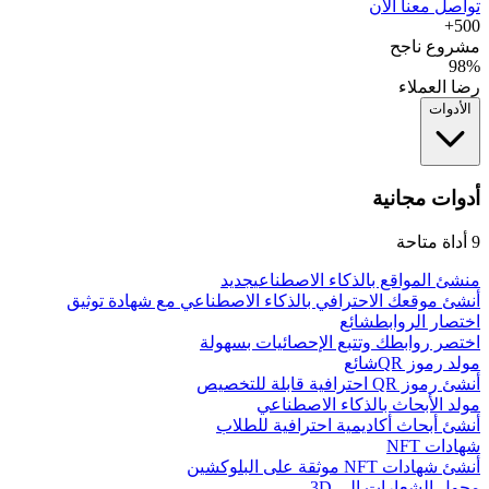
تواصل معنا الآن
500+
مشروع ناجح
98%
رضا العملاء
الأدوات
أدوات مجانية
9
أداة متاحة
منشئ المواقع بالذكاء الاصطناعي
جديد
أنشئ موقعك الاحترافي بالذكاء الاصطناعي مع شهادة توثيق
اختصار الروابط
شائع
اختصر روابطك وتتبع الإحصائيات بسهولة
مولد رموز QR
شائع
أنشئ رموز QR احترافية قابلة للتخصيص
مولد الأبحاث بالذكاء الاصطناعي
أنشئ أبحاث أكاديمية احترافية للطلاب
شهادات NFT
أنشئ شهادات NFT موثقة على البلوكشين
محول الشعارات إلى 3D