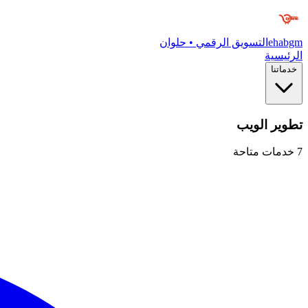
ehabgm
التسويق الرقمي • حلوان
الرئيسية
خدماتنا
تطوير الويب
7
خدمات متاحة