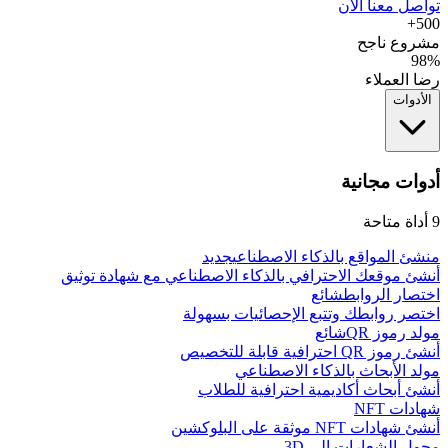
تواصل معنا الآن
500+
مشروع ناجح
98%
رضا العملاء
الأدوات
أدوات مجانية
9
أداة متاحة
منشئ المواقع بالذكاء الاصطناعي
جديد
أنشئ موقعك الاحترافي بالذكاء الاصطناعي مع شهادة توثيق
اختصار الروابط
شائع
اختصر روابطك وتتبع الإحصائيات بسهولة
مولد رموز QR
شائع
أنشئ رموز QR احترافية قابلة للتخصيص
مولد الأبحاث بالذكاء الاصطناعي
أنشئ أبحاث أكاديمية احترافية للطلاب
شهادات NFT
أنشئ شهادات NFT موثقة على البلوكشين
محول الشعارات إلى 3D