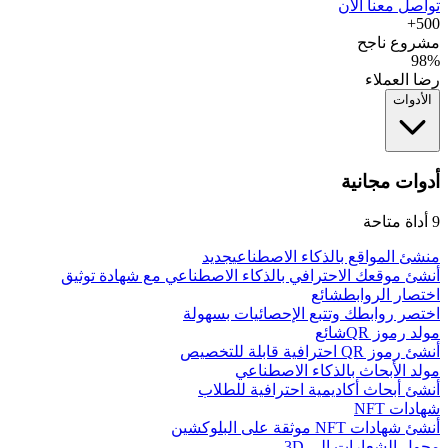
تواصل معنا الآن
500+
مشروع ناجح
98%
رضا العملاء
الأدوات
أدوات مجانية
9
أداة متاحة
منشئ المواقع بالذكاء الاصطناعي
جديد
أنشئ موقعك الاحترافي بالذكاء الاصطناعي مع شهادة توثيق
اختصار الروابط
شائع
اختصر روابطك وتتبع الإحصائيات بسهولة
مولد رموز QR
شائع
أنشئ رموز QR احترافية قابلة للتخصيص
مولد الأبحاث بالذكاء الاصطناعي
أنشئ أبحاث أكاديمية احترافية للطلاب
شهادات NFT
أنشئ شهادات NFT موثقة على البلوكشين
محول الشعارات إلى 3D