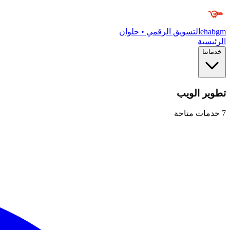
ehabgm
التسويق الرقمي • حلوان
الرئيسية
خدماتنا
تطوير الويب
7
خدمات متاحة