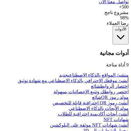
تواصل معنا الآن
500+
مشروع ناجح
98%
رضا العملاء
الأدوات
أدوات مجانية
9
أداة متاحة
منشئ المواقع بالذكاء الاصطناعي
جديد
أنشئ موقعك الاحترافي بالذكاء الاصطناعي مع شهادة توثيق
اختصار الروابط
شائع
اختصر روابطك وتتبع الإحصائيات بسهولة
مولد رموز QR
شائع
أنشئ رموز QR احترافية قابلة للتخصيص
مولد الأبحاث بالذكاء الاصطناعي
أنشئ أبحاث أكاديمية احترافية للطلاب
شهادات NFT
أنشئ شهادات NFT موثقة على البلوكشين
محول الشعارات إلى 3D