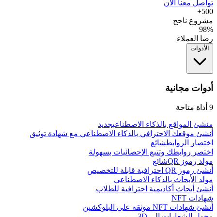
تواصل معنا الآن
500+
مشروع ناجح
98%
رضا العملاء
الأدوات
أدوات مجانية
9
أداة متاحة
منشئ المواقع بالذكاء الاصطناعي
جديد
أنشئ موقعك الاحترافي بالذكاء الاصطناعي مع شهادة توثيق
اختصار الروابط
شائع
اختصر روابطك وتتبع الإحصائيات بسهولة
مولد رموز QR
شائع
أنشئ رموز QR احترافية قابلة للتخصيص
مولد الأبحاث بالذكاء الاصطناعي
أنشئ أبحاث أكاديمية احترافية للطلاب
شهادات NFT
أنشئ شهادات NFT موثقة على البلوكشين
محول الشعارات إلى 3D