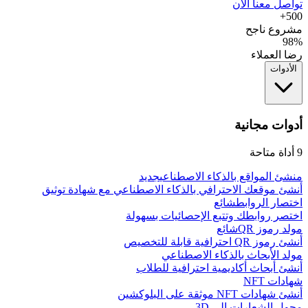
تواصل معنا الآن
500+
مشروع ناجح
98%
رضا العملاء
الأدوات
أدوات مجانية
9
أداة متاحة
منشئ المواقع بالذكاء الاصطناعي
جديد
أنشئ موقعك الاحترافي بالذكاء الاصطناعي مع شهادة توثيق
اختصار الروابط
شائع
اختصر روابطك وتتبع الإحصائيات بسهولة
مولد رموز QR
شائع
أنشئ رموز QR احترافية قابلة للتخصيص
مولد الأبحاث بالذكاء الاصطناعي
أنشئ أبحاث أكاديمية احترافية للطلاب
شهادات NFT
أنشئ شهادات NFT موثقة على البلوكشين
محول الشعارات إلى 3D