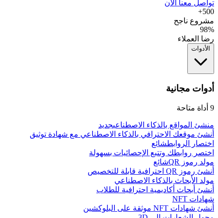
تواصل معنا الآن
500+
مشروع ناجح
98%
رضا العملاء
الأدوات
أدوات مجانية
9
أداة متاحة
منشئ المواقع بالذكاء الاصطناعي
جديد
أنشئ موقعك الاحترافي بالذكاء الاصطناعي مع شهادة توثيق
اختصار الروابط
شائع
اختصر روابطك وتتبع الإحصائيات بسهولة
مولد رموز QR
شائع
أنشئ رموز QR احترافية قابلة للتخصيص
مولد الأبحاث بالذكاء الاصطناعي
أنشئ أبحاث أكاديمية احترافية للطلاب
شهادات NFT
أنشئ شهادات NFT موثقة على البلوكشين
محول الشعارات إلى 3D