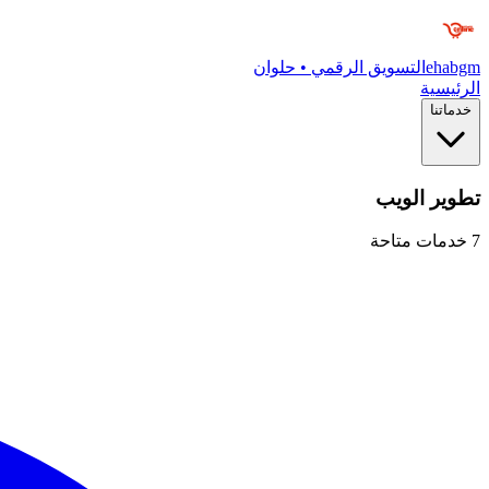
ehabgm
التسويق الرقمي • حلوان
الرئيسية
خدماتنا
تطوير الويب
7
خدمات متاحة