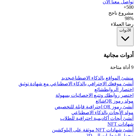
تواصل معنا الآن
500+
مشروع ناجح
98%
رضا العملاء
الأدوات
أدوات مجانية
9
أداة متاحة
منشئ المواقع بالذكاء الاصطناعي
جديد
أنشئ موقعك الاحترافي بالذكاء الاصطناعي مع شهادة توثيق
اختصار الروابط
شائع
اختصر روابطك وتتبع الإحصائيات بسهولة
مولد رموز QR
شائع
أنشئ رموز QR احترافية قابلة للتخصيص
مولد الأبحاث بالذكاء الاصطناعي
أنشئ أبحاث أكاديمية احترافية للطلاب
شهادات NFT
أنشئ شهادات NFT موثقة على البلوكشين
محول الشعارات إلى 3D