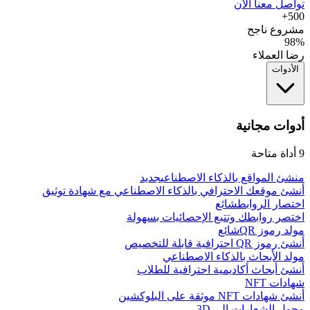
تواصل معنا الآن
500+
مشروع ناجح
98%
رضا العملاء
الأدوات
أدوات مجانية
9
أداة متاحة
منشئ المواقع بالذكاء الاصطناعي
جديد
أنشئ موقعك الاحترافي بالذكاء الاصطناعي مع شهادة توثيق
اختصار الروابط
شائع
اختصر روابطك وتتبع الإحصائيات بسهولة
مولد رموز QR
شائع
أنشئ رموز QR احترافية قابلة للتخصيص
مولد الأبحاث بالذكاء الاصطناعي
أنشئ أبحاث أكاديمية احترافية للطلاب
شهادات NFT
أنشئ شهادات NFT موثقة على البلوكشين
محول الشعارات إلى 3D