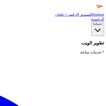
ehabgm
التسويق الرقمي • حلوان
الرئيسية
خدماتنا
تطوير الويب
7
خدمات متاحة